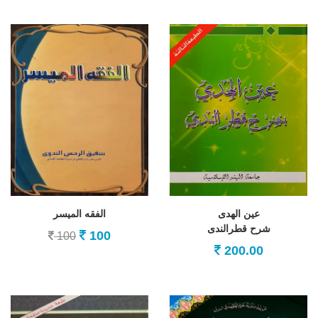
عين الهدى
الفقه الميسر
شرح قطرالندى
100
100
200.00