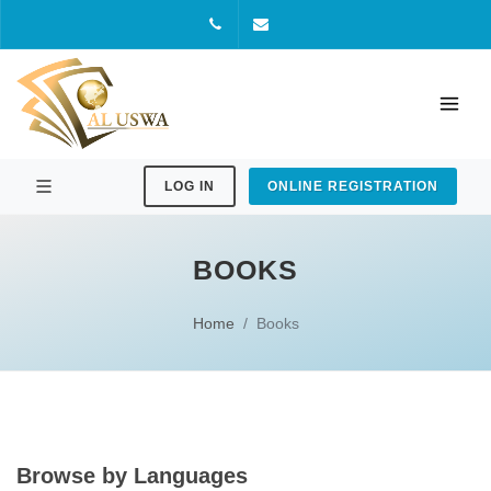
+91
aluswaacademy@gmail.com
94973
07786
LOG IN
ONLINE REGISTRATION
BOOKS
Home
Books
Browse by Languages