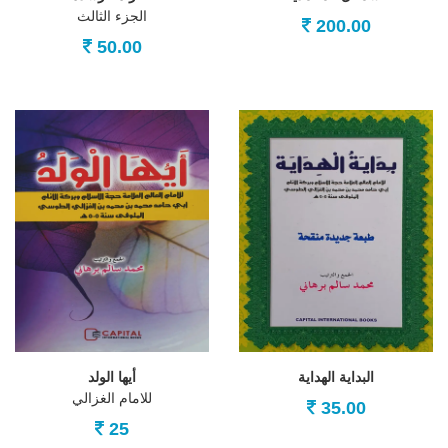
الجزء الثالث
200.00
50.00
البداية الهداية
أيها الولد
للامام الغزالي
35.00
25