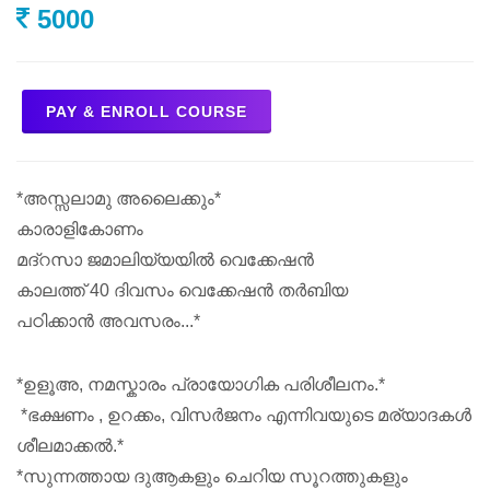
5000
PAY & ENROLL COURSE
*അസ്സലാമു അലൈക്കും*
കാരാളികോണം
മദ്റസാ ജമാലിയ്യയിൽ വെക്കേഷൻ
കാലത്ത് 40 ദിവസം വെക്കേഷൻ തർബിയ
പഠിക്കാൻ അവസരം...*
*ഉളൂഅ, നമസ്കാരം പ്രായോഗിക പരിശീലനം.*
*ഭക്ഷണം , ഉറക്കം, വിസർജനം എന്നിവയുടെ മര്യാദകൾ
ശീലമാക്കൽ.*
*സുന്നത്തായ ദുആകളും ചെറിയ സൂറത്തുകളും