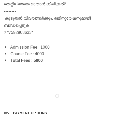
തെറ്റില്ലാതെ ഓതാൻ ശീലിക്കൽ*
▪️▪️▪️▪️▪️▪️▪️▪️
കൂടുതൽ വിവരങ്ങൾക്കും, രജിസ്ട്രേഷനുമായി
ബന്ധപ്പെടുക
? *7592903633*
Admission Fee : 1000
Course Fee : 4000
Total Fees : 5000
PAYMENT OPTIONS