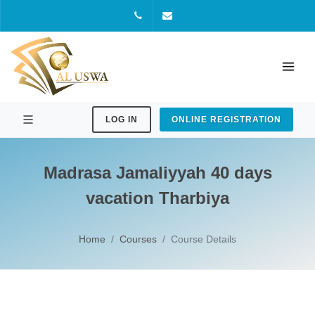
+91
aluswaacademy@gmail.com
94000
68743
LOG IN
ONLINE REGISTRATION
Madrasa Jamaliyyah 40 days
vacation Tharbiya
Home
Courses
Course Details